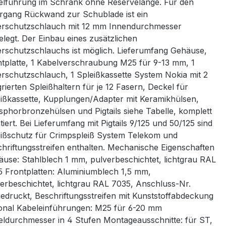
lführung im Schrank ohne Reservelänge. Für den
gang Rückwand zur Schublade ist ein
erschutzschlauch mit 12 mm Innendurchmesser
elegt. Der Einbau eines zusätzlichen
rschutzschlauchs ist möglich. Lieferumfang Gehäuse,
tplatte, 1 Kabelverschraubung M25 für 9-13 mm, 1
rschutzschlauch, 1 Spleißkassette System Nokia mit 2
grierten Spleißhaltern für je 12 Fasern, Deckel für
ißkassette, Kupplungen/Adapter mit Keramikhülsen,
phorbronzehülsen und Pigtails siehe Tabelle, komplett
iert. Bei Lieferumfang mit Pigtails 9/125 und 50/125 sind
ißschutz für Crimpspleiß System Telekom und
hriftungsstreifen enthalten. Mechanische Eigenschaften
use: Stahlblech 1 mm, pulverbeschichtet, lichtgrau RAL
 Frontplatten: Aluminiumblech 1,5 mm,
erbeschichtet, lichtgrau RAL 7035, Anschluss-Nr.
edruckt, Beschriftungsstreifen mit Kunststoffabdeckung
onal Kabeleinführungen: M25 für 6-20 mm
ldurchmesser in 4 Stufen Montageausschnitte: für ST,