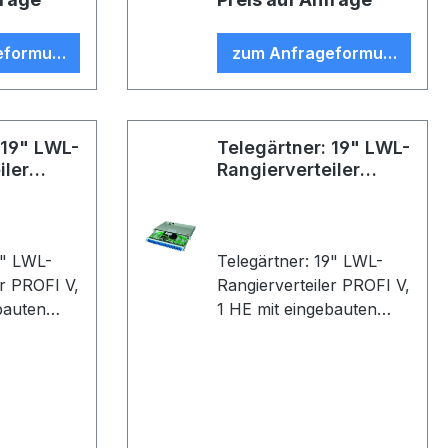
ls;
G50/125, OM2, 2 m, T-
ißfertig
SC Faser-Pigtails;
eformular
zum Anfrageformular
be: Metall
eingefärbt, spleißfertig
abgesetzt, Farbe: beige
 19" LWL-
Telegärtner: 19" LWL-
iler
Rangierverteiler
PROFI V
9" LWL-
Telegärtner: 19" LWL-
er PROFI V,
Rangierverteiler PROFI V,
bauten
1 HE mit eingebauten
daptern
Kupplungen/Adaptern
tecker
und Pigtails (Stecker
24xT-SC-
eingesteckt); 12xST/SC-
ng,
Duplex Adapter,
Keramikhülse,