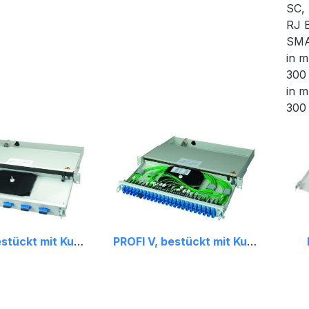
SC,
RJ 
SMA
in m
300
in m
300
PROFI V, bestückt mit Kupplungen
PROFI V, bestückt mit Kupplungen und Pigtails