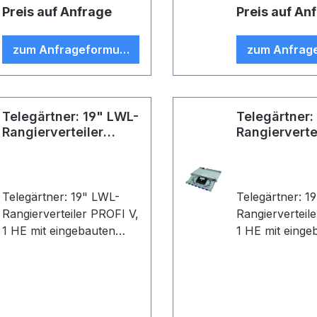
Kunststoffgehäuse; 24x
Kunststoffgeh
Preis auf Anfrage
Preis auf An
G50/125, OM2, 2 m, T-
G50/125, OM2,
SC Faser-Pigtails;
SC Faser-Pigtai
zum Anfrageformular
zum Anfrag
eingefärbt, spleißfertig
eingefärbt, sple
abgesetzt, Farbe: beige
abgesetzt, Far
Telegärtner: 19" LWL-
Telegärtner:
Rangierverteiler
Rangierverte
PROFI V
PROFI V
Telegärtner: 19" LWL-
Telegärtner: 1
Rangierverteiler PROFI V,
Rangierverteil
1 HE mit eingebauten
1 HE mit einge
Kupplungen/Adaptern
Kupplungen/A
und Pigtails (Stecker
und Pigtails (S
eingesteckt); 6xST/SC
eingesteckt); 
Duplex Adapter, Duplex,
Kupplung, Ker
Keramikhülse,
Kunststoffgehä