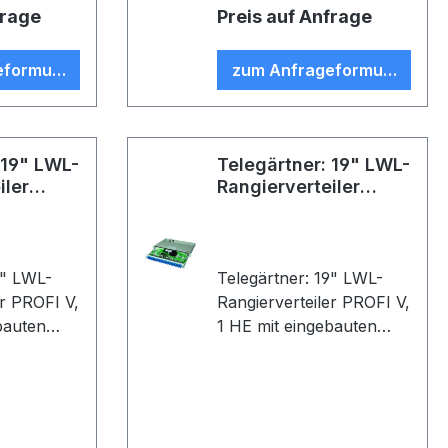
äuse; 48x
Kunststoffgehäuse; 24x
frage
Preis auf Anfrage
 2 m, T-
G62,5/125, OM1, 2 m, T-
ls;
ST Faser-Pigtails;
eformular
zum Anfrageformular
ißfertig
spleißfertig abgesetzt,
be: beige
Farbe: beige
 19" LWL-
Telegärtner: 19" LWL-
iler
Rangierverteiler
PROFI V
9" LWL-
Telegärtner: 19" LWL-
er PROFI V,
Rangierverteiler PROFI V,
bauten
1 HE mit eingebauten
daptern
Kupplungen/Adaptern
tecker
und Pigtails (Stecker
12xT-SC
eingesteckt); 6xT-SC-
amikhülse,
Duplex Kupplung,
use; 12x
Keramikhülse,