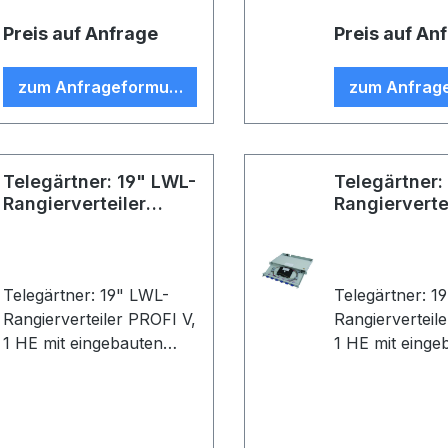
Kunststoffgehäuse; 12x
G50/125, OM2,
Preis auf Anfrage
Preis auf An
G50/125, OM2, 2 m, T-
SC Faser-Pigtai
ST Faser-Pigtails;
eingefärbt, sple
zum Anfrageformular
zum Anfrag
eingefärbt, spleißfertig
abgesetzt, Far
abgesetzt, Farbe: beige
Telegärtner: 19" LWL-
Telegärtner:
Rangierverteiler
Rangierverte
PROFI V
PROFI V
Telegärtner: 19" LWL-
Telegärtner: 1
Rangierverteiler PROFI V,
Rangierverteil
1 HE mit eingebauten
1 HE mit einge
Kupplungen/Adaptern
Kupplungen/A
und Pigtails (Stecker
und Pigtails (S
eingesteckt); 12xT-SC
eingesteckt); 
Kupplung, Keramikhülse,
Duplex Adapte