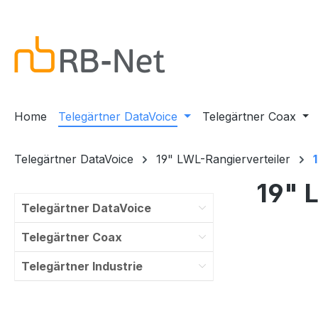
m Hauptinhalt springen
Zur Suche springen
Zur Hauptnavigation springen
Home
Telegärtner DataVoice
Telegärtner Coax
Telegärtner DataVoice
19" LWL-Rangierverteiler
19" 
Telegärtner DataVoice
Telegärtner Coax
Telegärtner Industrie