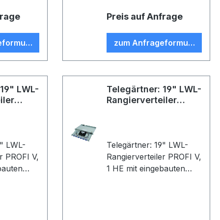
 2 m, T-
Kunststoffgehäuse; 12x
frage
Preis auf Anfrage
ls;
G62,5/125, OM1, 2 m, T-
ißfertig
SC Faser-Pigtails,
eformular
zum Anfrageformular
be: beige
spleißfertig abgesetzt,
Farbe: beige
 19" LWL-
Telegärtner: 19" LWL-
iler
Rangierverteiler
PROFI V
9" LWL-
Telegärtner: 19" LWL-
er PROFI V,
Rangierverteiler PROFI V,
bauten
1 HE mit eingebauten
daptern
Kupplungen/Adaptern
tecker
und Pigtails (Stecker
6xST/SC
eingesteckt); 12xT-ST
r,
Kupplung, Keramikhülse,