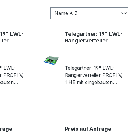
 19" LWL-
Telegärtner: 19" LWL-
iler
Rangierverteiler
PROFI V
9" LWL-
Telegärtner: 19" LWL-
er PROFI V,
Rangierverteiler PROFI V,
bauten
1 HE mit eingebauten
daptern
Kupplungen/Adaptern
tecker
und Pigtails (Stecker
24xT-ST
eingesteckt); 24xT-SC
amikhülse,
Kupplung, Keramikhülse,
; 24x
Kunststoffgehäuse; 24x
, 2 m, T-
G62,5/125, OM1, 2 m, T-
frage
Preis auf Anfrage
ls,
SC Faser-Pigtails,