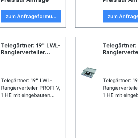
Faser-Pigtails; eingefärbt,
ST Faser-Pigtai
spleißfertig abgesetzt,
eingefärbt, sple
zum Anfrageformular
zum Anfrag
Farbe: Metall
abgesetzt, Far
Telegärtner: 19" LWL-
Telegärtner:
Rangierverteiler
Rangierverte
PROFI V
PROFI V
Telegärtner: 19" LWL-
Telegärtner: 1
Rangierverteiler PROFI V,
Rangierverteil
1 HE mit eingebauten
1 HE mit einge
Kupplungen/Adaptern
Kupplungen/A
und Pigtails (Stecker
und Pigtails (S
eingesteckt); 12xT-SC-
eingesteckt); 
Duplex Kupplung,
Duplex Kupplu
Keramikhülse,
Keramikhülse,