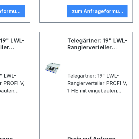
gesetzt,
spleißfertig abgesetzt,
eformular
zum Anfrageformular
Farbe: beige
 19" LWL-
Telegärtner: 19" LWL-
iler
Rangierverteiler
PROFI V
9" LWL-
Telegärtner: 19" LWL-
er PROFI V,
Rangierverteiler PROFI V,
bauten
1 HE mit eingebauten
daptern
Kupplungen/Adaptern
tecker
und Pigtails (Stecker
24xT-ST
eingesteckt); 6xSC-
amikhülse,
Duplex Kupplung,
; 24x
Keramikhülse,
 2 m, T-
Kunststoffgehäuse; 12x
frage
Preis auf Anfrage