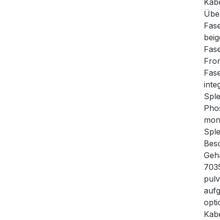
Kabe
Über
Fas
beig
Fase
Fron
Fase
inte
Sple
Phos
mont
Sple
Besc
Gehä
7035
pulv
aufg
opti
Kabe