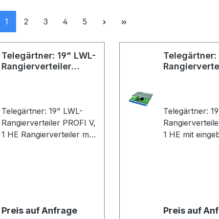
Seite
Seite
Seite
Seite
Seite
1
2
3
4
5
Telegärtner: 19" LWL-
Telegärtner:
Rangierverteiler
Rangierverte
PROFI V
PROFI V
Telegärtner: 19" LWL-
Telegärtner: 1
Rangierverteiler PROFI V,
Rangierverteil
1 HE Rangierverteiler mit
1 HE mit einge
eingebauten
Kupplungen/A
Kupplungen/Adaptern
und Pigtails (S
und Pigtails (Stecker
eingesteckt); 
eingesteckt); 12xT-ST
Kupplung, Ker
Kupplung, Keramikhülse,
Metallgehäuse
Metallgehäuse; 12x
G62,5/125, OM1
Preis auf Anfrage
Preis auf An
G62,5/125, OM1, 2m, T-
ST Faser-Pigtai