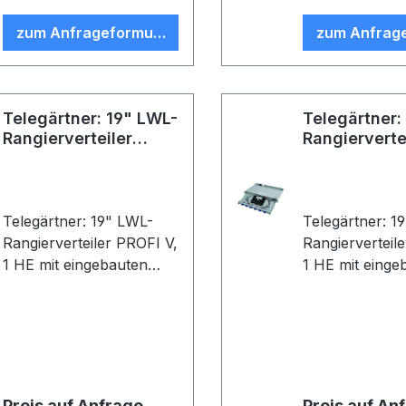
ST Faser-Pigtails;
spleißfertig ab
zum Anfrageformular
zum Anfrag
spleißfertig abgesetzt,
Farbe: Metall
Farbe: Metall
Telegärtner: 19" LWL-
Telegärtner:
Rangierverteiler
Rangierverte
PROFI V
PROFI V
Telegärtner: 19" LWL-
Telegärtner: 1
Rangierverteiler PROFI V,
Rangierverteil
1 HE mit eingebauten
1 HE mit einge
Kupplungen/Adaptern
Kupplungen/A
und Pigtails (Stecker
und Pigtails (S
eingesteckt); 12xT-ST
eingesteckt); 
Kupplung, Keramikhülse,
Kupplung, Ker
Metallgehäuse; 12x
Metallgehäuse
G50/125, OM2, 2m, T-ST
G50/125, OM2,
Preis auf Anfrage
Preis auf An