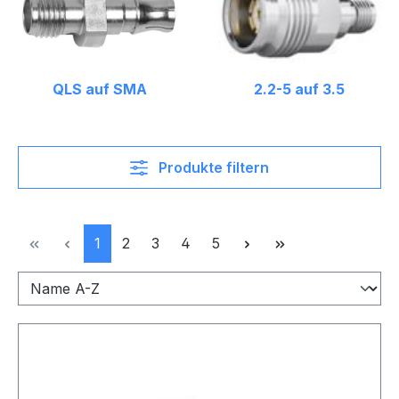
QLS auf SMA
2.2-5 auf 3.5
Produkte filtern
Seite
Seite
Seite
Seite
Seite
1
2
3
4
5