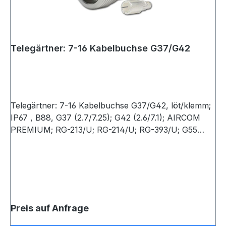
Telegärtner: 7-16 Kabelbuchse G37/G42
Telegärtner: 7-16 Kabelbuchse G37/G42, löt/klemm;
IP67 , B88, G37 (2.7/7.25); G42 (2.6/7.1); AIRCOM
PREMIUM; RG-213/U; RG-214/U; RG-393/U; G55
(2.7/7.25 Flex) (VE 1)
Preis auf Anfrage