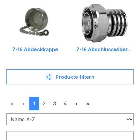
7-16 Abdeckkappe
7-16 Abschlusswiderstand
Produkte filtern
Seite
Seite
Seite
Seite
1
2
3
4