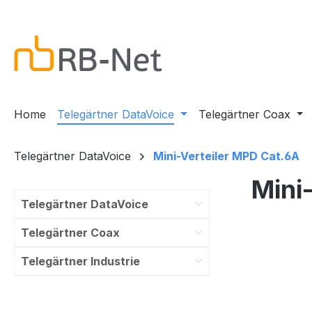
m Hauptinhalt springen
Zur Suche springen
Zur Hauptnavigation springen
Home
Telegärtner DataVoice
Telegärtner Coax
Telegärtner DataVoice
Mini-Verteiler MPD Cat.6A
Mini
Telegärtner DataVoice
Telegärtner Coax
Telegärtner Industrie