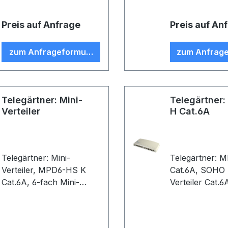
Preis auf Anfrage
Preis auf An
zum Anfrageformular
zum Anfrage
Telegärtner: Mini-
Telegärtner
Verteiler
H Cat.6A
Telegärtner: Mini-
Telegärtner: 
Verteiler, MPD6-HS K
Cat.6A, SOHO Mini
Cat.6A, 6-fach Mini-
Verteiler Cat.6
Verteiler Metall inkl. 2
12xRJ45,
Tragschienen-Adapter
Aufputzgehäus
TS 35
ungeschirmt, 