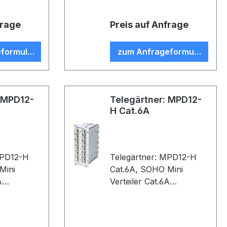
frage
Preis auf Anfrage
formular
zum Anfrageformular
: MPD12-
Telegärtner: MPD12-
H Cat.6A
MPD12-H
Telegärtner: MPD12-H
Cat.6A, SOHO Mini
A
Verteiler Cat.6A
12xRJ45, ungeschirmt,
e,
3HE/10TE, Frontplatte
ohne
Aluminium eloxiert (VE 1)