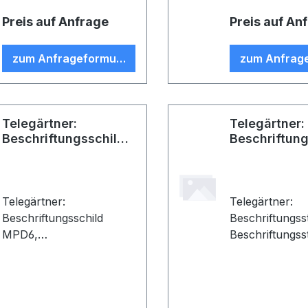
Preis auf Anfrage
Preis auf An
zum Anfrageformular
zum Anfrag
Telegärtner:
Telegärtner:
Beschriftungsschild
Beschriftung
MPD6
Telegärtner:
Telegärtner:
Beschriftungsschild
Beschriftungsst
MPD6,
Beschriftungsst
Beschriftungsschild für
MPD 12 (J020
MPD6 (J02021B0015,
J02022B0035)
J02021b0016), 12 x 132
mm, selbstkleb
mm, selbstklebend (VE 1)