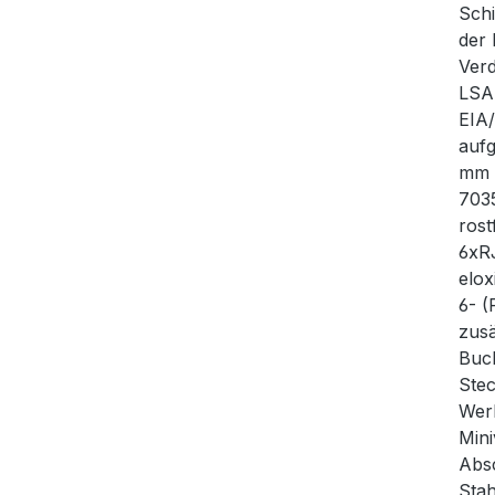
Schi
der 
Verd
LSA
EIA/
aufg
mm G
7035
rost
6xRJ
elox
6- (
zus
Buc
Stec
Werk
Mini
Absc
Stah