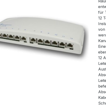
Räum
entw
für 
12 T
Inst
von 
werd
Kana
Eine
eben
12 
Leit
Ausf
Absc
Leit
befe
Abs
Kabe
Sch