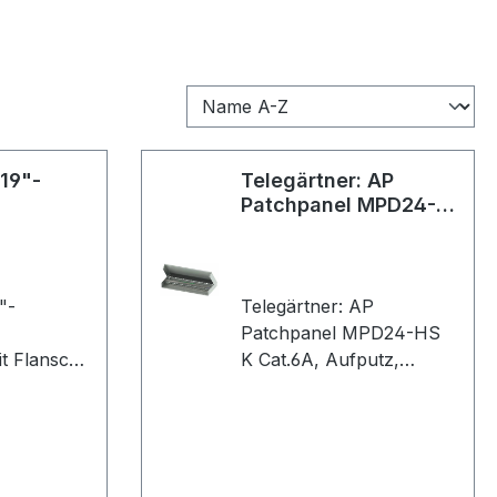
 19"-
Telegärtner: AP
Patchpanel MPD24-
HS K Cat.6A
"-
Telegärtner: AP
Patchpanel MPD24-HS
t Flansch
K Cat.6A, Aufputz,
uminium
verzinktes
ett
Metallgehäuse, 24 RJ45
r 19"-Rack
Cat.6A, LSA Plus
Anschlusstechnik inkl.
Kabelabfangung (VE 1)