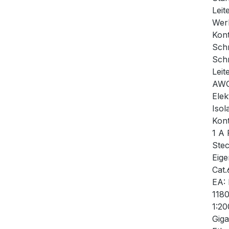
Leit
Werk
Kont
Schn
Schn
Leit
AWG 
Elek
Isol
Kont
1 A
Stec
Eige
Cat.
EA:
1180
1:20
Giga