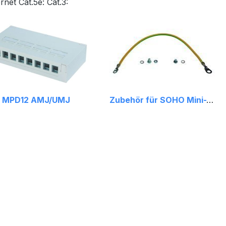
rnet Cat.5e: Cat.3:
MPD12 AMJ/UMJ
Zubehör für SOHO Mini-Verteiler 3 HE