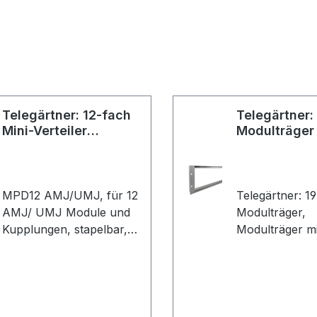
Telegärtner: 12-fach
Telegärtner:
Mini-Verteiler
Modulträger
unbestückt
MPD12 AMJ/UMJ, für 12
Telegärtner: 19
AMJ/ UMJ Module und
Modulträger,
Kupplungen, stapelbar,
Modulträger mi
Klappdeckel für einfache
3HE/84TE, Al
Installation, weiß
eloxiert, kompl
vormontiert fü
(VE 1)