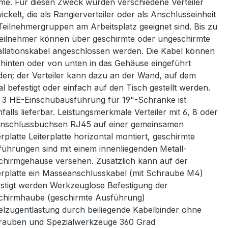
e. Für diesen Zweck wurden verschiedene Verteiler
ickelt, die als Rangierverteiler oder als Anschlusseinheit
Teilnehmergruppen am Arbeitsplatz geeignet sind. Bis zu
eilnehmer können über geschirmte oder ungeschirmte
allationskabel angeschlossen werden. Die Kabel können
hinten oder von unten in das Gehäuse eingeführt
en; der Verteiler kann dazu an der Wand, auf dem
l befestigt oder einfach auf den Tisch gestellt werden.
 3 HE-Einschubausführung für 19"-Schränke ist
falls lieferbar. Leistungsmerkmale Verteiler mit 6, 8 oder
Anschlussbuchsen RJ45 auf einer gemeinsamen
erplatte Leiterplatte horizontal montiert, geschirmte
ührungen sind mit einem innenliegenden Metall-
hirmgehäuse versehen. Zusätzlich kann auf der
erplatte ein Masseanschlusskabel (mit Schraube M4)
stigt werden Werkzeuglose Befestigung der
chirmhaube (geschirmte Ausführung)
lzugentlastung durch beiliegende Kabelbinder ohne
rauben und Spezialwerkzeuge 360 Grad