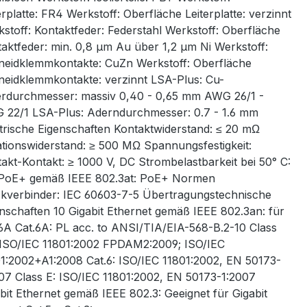
erplatte: FR4 Werkstoff: Oberfläche Leiterplatte: verzinnt
stoff: Kontaktfeder: Federstahl Werkstoff: Oberfläche
aktfeder: min. 0,8 µm Au über 1,2 µm Ni Werkstoff:
eidklemmkontakte: CuZn Werkstoff: Oberfläche
eidklemmkontakte: verzinnt LSA-Plus: Cu-
erdurchmesser: massiv 0,40 - 0,65 mm AWG 26/1 -
22/1 LSA-Plus: Aderndurchmesser: 0.7 - 1.6 mm
trische Eigenschaften Kontaktwiderstand: ≤ 20 mΩ
ationswiderstand: ≥ 500 MΩ Spannungsfestigkeit:
akt-Kontakt: ≥ 1000 V, DC Strombelastbarkeit bei 50° C:
 PoE+ gemäß IEEE 802.3at: PoE+ Normen
kverbinder: IEC 60603-7-5 Übertragungstechnische
nschaften 10 Gigabit Ethernet gemäß IEEE 802.3an: für
6A Cat.6A: PL acc. to ANSI/TIA/EIA-568-B.2-10 Class
 ISO/IEC 11801:2002 FPDAM2:2009; ISO/IEC
1:2002+A1:2008 Cat.6: ISO/IEC 11801:2002, EN 50173-
07 Class E: ISO/IEC 11801:2002, EN 50173-1:2007
bit Ethernet gemäß IEEE 802.3: Geeignet für Gigabit