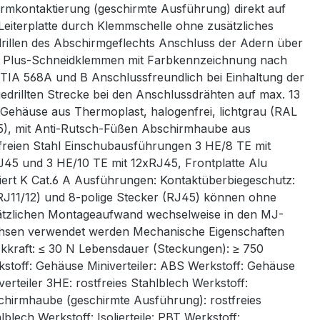
rmkontaktierung (geschirmte Ausführung) direkt auf
Leiterplatte durch Klemmschelle ohne zusätzliches
rillen des Abschirmgeflechts Anschluss der Adern über
 Plus-Schneidklemmen mit Farbkennzeichnung nach
TIA 568A und B Anschlussfreundlich bei Einhaltung der
edrillten Strecke bei den Anschlussdrähten auf max. 13
ehäuse aus Thermoplast, halogenfrei, lichtgrau (RAL
), mit Anti-Rutsch-Füßen Abschirmhaube aus
freien Stahl Einschubausführungen 3 HE/8 TE mit
45 und 3 HE/10 TE mit 12xRJ45, Frontplatte Alu
iert K Cat.6 A Ausführungen: Kontaktüberbiegeschutz:
RJ11/12) und 8-polige Stecker (RJ45) können ohne
ätzlichen Montageaufwand wechselweise in den MJ-
hsen verwendet werden Mechanische Eigenschaften
kkraft: ≤ 30 N Lebensdauer (Steckungen): ≥ 750
stoff: Gehäuse Miniverteiler: ABS Werkstoff: Gehäuse
verteiler 3HE: rostfreies Stahlblech Werkstoff:
hirmhaube (geschirmte Ausführung): rostfreies
lblech Werkstoff: Isolierteile: PBT Werkstoff: