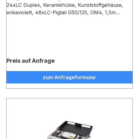
24xLC Duplex, Keramikhülse, Kunststoffgehäuse,
erikaviolett, 48xLC-Pigtail G50/125, OM4, 1,5m
eingefärbt, spleißfertig abgesetzt, Spleißkassette mit
Spleißhaltern für max. 24 Fasern und Deckel
Preis auf Anfrage
zum Anfrageformular