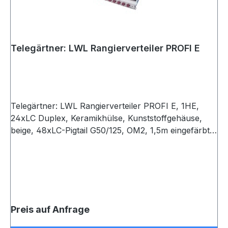
Telegärtner: LWL Rangierverteiler PROFI E
Telegärtner: LWL Rangierverteiler PROFI E, 1HE,
24xLC Duplex, Keramikhülse, Kunststoffgehäuse,
beige, 48xLC-Pigtail G50/125, OM2, 1,5m eingefärbt,
spleißfertig abgesetzt, Spleißkassette mit
Spleißhaltern für max. 24 Fasern und Deckel
Preis auf Anfrage