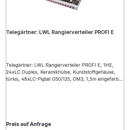
Telegärtner: LWL Rangierverteiler PROFI E
Telegärtner: LWL Rangierverteiler PROFI E, 1HE,
24xLC Duplex, Keramikhülse, Kunststoffgehäuse,
türkis, 48xLC-Pigtail G50/125, OM3, 1,5m eingefärbt,
spleißfertig abgesetzt, Spleißkassette mit
Spleißhaltern für max. 24 Fasern und Deckel
Preis auf Anfrage