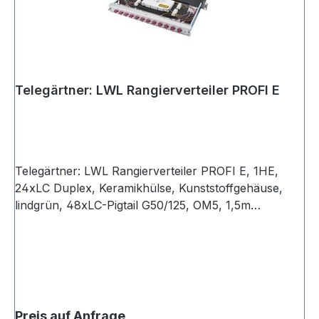
Telegärtner: LWL Rangierverteiler PROFI E
Telegärtner: LWL Rangierverteiler PROFI E, 1HE,
24xLC Duplex, Keramikhülse, Kunststoffgehäuse,
lindgrün, 48xLC-Pigtail G50/125, OM5, 1,5m
eingefärbt, spleißfertig abgesetzt, Spleißkassette mit
Spleißhaltern für max. 24 Fasern und Deckel
Preis auf Anfrage