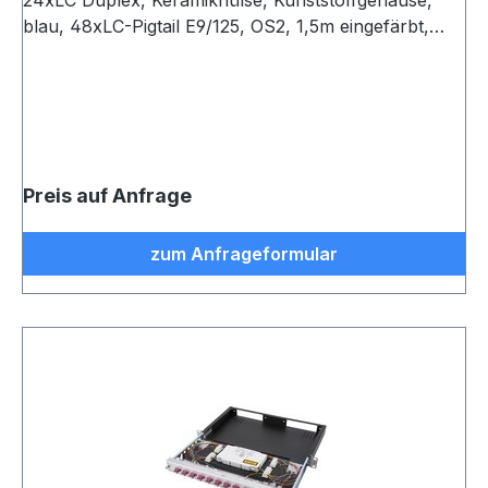
24xLC Duplex, Keramikhülse, Kunststoffgehäuse,
blau, 48xLC-Pigtail E9/125, OS2, 1,5m eingefärbt,
spleißfertig abgesetzt, Spleißkassette mit
Spleißhaltern für max. 24 Fasern und Deckel
Preis auf Anfrage
zum Anfrageformular