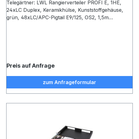
Telegärtner: LWL Rangierverteiler PROFI E, 1HE,
24xLC Duplex, Keramikhülse, Kunststoffgehäuse,
grün, 48xLC/APC-Pigtail E9/125, OS2, 1,5m
eingefärbt, spleißfertig abgesetzt, Spleißkassette mit
Spleißhaltern für max. 24 Fasern und Deckel
Preis auf Anfrage
zum Anfrageformular