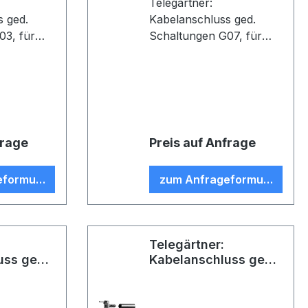
Telegärtner:
s ged.
Kabelanschluss ged.
 für
Schaltungen G07, für
altungen,
gedruckte Schaltungen,
13, Z26,
löt/crimp, D0203, Z26,
/U) (VE 1)
G07 (RG-316/U) (VE 5)
frage
Preis auf Anfrage
eformular
zum Anfrageformular
Telegärtner:
uss ged.
Kabelanschluss ged.
 G07
Schaltungen G07