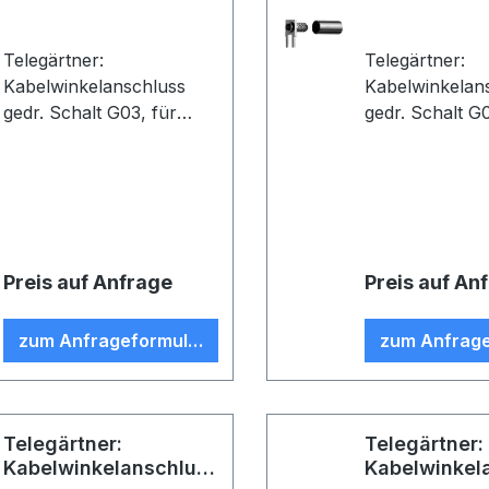
Telegärtner:
Telegärtner:
Kabelwinkelanschluss
Kabelwinkelan
gedr. Schalt G03, für
gedr. Schalt G07,
gedruckte Schaltungen, 1
gedruckte Sch
Lötanschlüss, Sn, D06,
Lötanschlüsse,
Z41, G03 (RG-178 B/U)
D0603, Z56, G
(VE 5)
316/U) (VE 5)
Preis auf Anfrage
Preis auf An
zum Anfrageformular
zum Anfrage
Telegärtner:
Telegärtner:
Kabelwinkelanschluss
Kabelwinkel