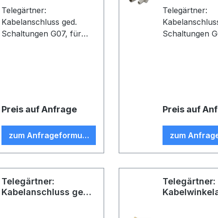
Telegärtner:
Telegärtner:
Kabelanschluss ged.
Kabelanschlus
Schaltungen G07, für
Schaltungen G07,
gedruckte Schaltungen,
gedruckte Sch
löt/crimp, D0203, Z25,
löt/crimp, D03
G07 (RG-316/U) (VE 5)
G07 (RG-316/U
Preis auf Anfrage
Preis auf An
zum Anfrageformular
zum Anfrag
Telegärtner:
Telegärtner:
Kabelanschluss ged.
Kabelwinkel
Schaltungen G07
gedr. Schalt