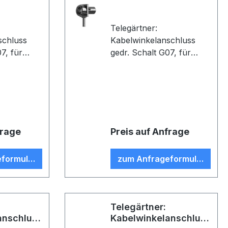
Telegärtner:
schluss
Kabelwinkelanschluss
 für
gedr. Schalt G07, für
altungen, 2
gedruckte Schaltungen, 1
 Au,
Lötanschluss, Au, D06,
07 (RG-
Z41, G07 (RG-316/U) (VE
5)
frage
Preis auf Anfrage
formular
zum Anfrageformular
Telegärtner:
anschluss
Kabelwinkelanschluss