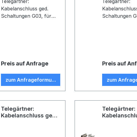
Telegärtner:
Telegärtner:
Kabelanschluss ged.
Kabelanschlus
Schaltungen G03, für
Schaltungen G03,
gedruckte Schaltungen,
gedruckte Sch
löt/crimp, D0313, Z26,
löt/crimp, D03
G03 (RG-178 B/U) (VE 5)
G03 (RG-178 B
Preis auf Anfrage
Preis auf An
zum Anfrageformular
zum Anfrag
Telegärtner:
Telegärtner:
Kabelanschluss ged.
Kabelanschl
Schaltungen G07
Schaltungen