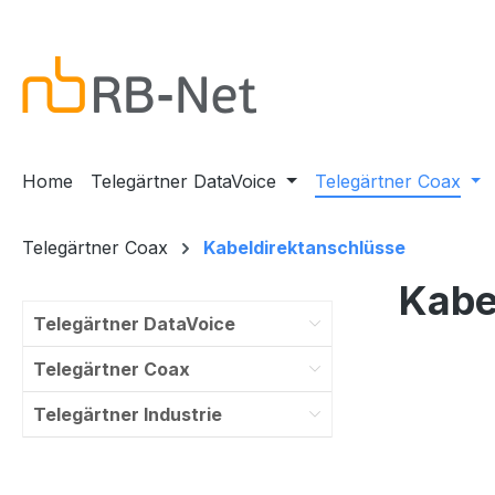
m Hauptinhalt springen
Zur Suche springen
Zur Hauptnavigation springen
Home
Telegärtner DataVoice
Telegärtner Coax
Telegärtner Coax
Kabeldirektanschlüsse
Kabe
Telegärtner DataVoice
Telegärtner Coax
Telegärtner Industrie