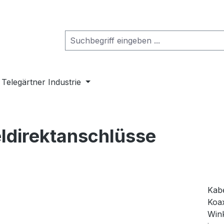
Telegärtner Industrie
ldirektanschlüsse
Kabe
Koax
Wink