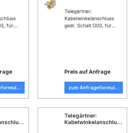
Telegärtner:
schluss
Kabelwinkelanschluss
 für
gedr. Schalt G03, für
ltungen, 1
gedruckte Schaltungen, 2
Au, D06,
Lötanschlüsse, Au, D09,
178 B/U)
Z71, G03 (RG-178 B/U)
(VE 5)
frage
Preis auf Anfrage
formular
zum Anfrageformular
Telegärtner:
anschluss
Kabelwinkelanschluss
 G07
gedr. Schalt G07