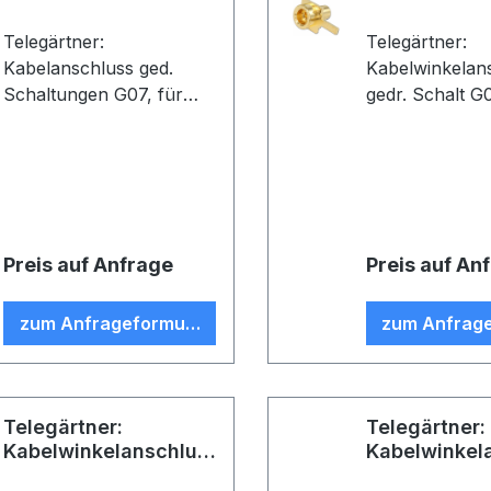
Telegärtner:
Telegärtner:
Kabelanschluss ged.
Kabelwinkelan
Schaltungen G07, für
gedr. Schalt G03,
gedruckte Schaltungen,
gedruckte Scha
Au, löt/crimp,
Lötanschluss, 
Endlauncher, D0803,
Z41, G03 (RG-
Z152, G07 (RG-316/U)
(VE 5)
(VE )
Preis auf Anfrage
Preis auf An
zum Anfrageformular
zum Anfrage
Telegärtner:
Telegärtner:
Kabelwinkelanschluss
Kabelwinkel
gedr. Schalt G03
gedr. Schalt