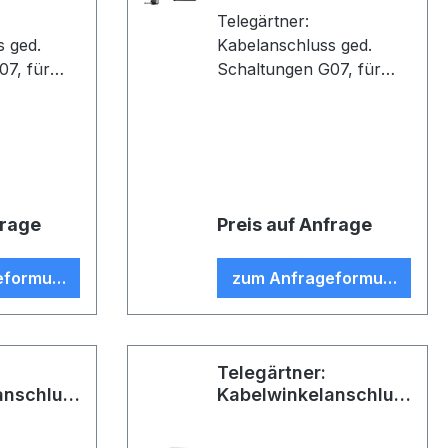
Telegärtner:
s ged.
Kabelanschluss ged.
 für
Schaltungen G07, für
altungen,
gedruckte Schaltugen,
03, Z26,
löt/crimp, D0303, Z26,
) (VE 5)
G07 (RG-316/U) (VE 1)
frage
Preis auf Anfrage
eformular
zum Anfrageformular
Telegärtner:
anschluss
Kabelwinkelanschluss
 G03
gedr. Schalt G03