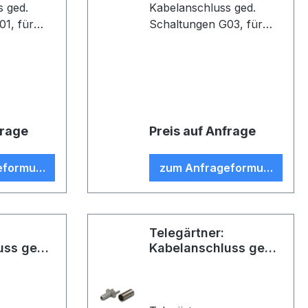
s ged.
Kabelanschluss ged.
 für
Schaltungen G03, für
altungen,
gedruckte Schaltugen,
05, Z06,
löt/crimp, D0313, Z26,
U) (VE 5)
G03 (RG-178 B/U) (VE
1000)
frage
Preis auf Anfrage
eformular
zum Anfrageformular
Telegärtner:
uss ged.
Kabelanschluss ged.
 G03
Schaltungen G07