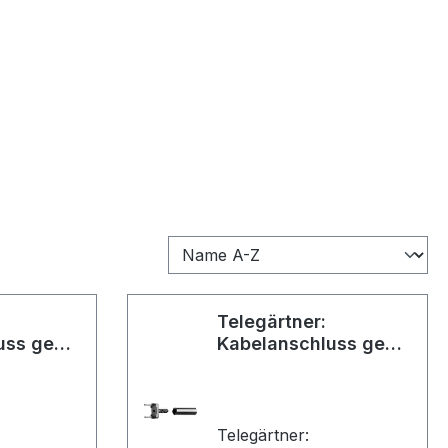
Telegärtner:
uss ged.
Kabelanschluss ged.
 G01
Schaltungen G03
Telegärtner: