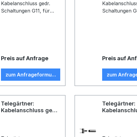
Kabelanschluss gedr.
Kabelanschlus
Schaltungen G11, für
Schaltungen G01,
gedruckte Schaltungen,
gedruckte Sch
Sn, löt/löt, D10, Z25, G11
löt/crimp, D07
(UT-85) (VE 5)
G01 (RG-58 C/
Preis auf Anfrage
Preis auf An
zum Anfrageformular
zum Anfrag
Telegärtner:
Telegärtner:
Kabelanschluss ged.
Kabelanschl
Schaltungen G03
Schaltungen