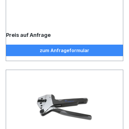
>= 10.000 Crimpungen, für MP8(8) FS-Stecker
(100023019/J00026A0165) (VE 1)
Preis auf Anfrage
zum Anfrageformular