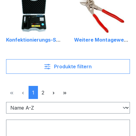
Konfektionierungs-Set für POF
Weitere Montagewerkzeuge
Produkte filtern
Seite
Seite
1
2