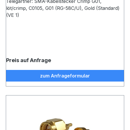
Telegärtner: SMA-Kabelstecker Crimp G01,
löt/crimp, C0105, G01 (RG-58C/U), Gold (Standard)
(VE 1)
Preis auf Anfrage
zum Anfrageformular