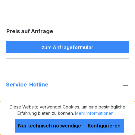
Preis auf Anfrage
zum Anfrageformular
Service-Hotline
rechtliche Hinweise
Diese Website verwendet Cookies, um eine bestmögliche
Erfahrung bieten zu können.
Mehr Informationen ...
Service
Nur technisch notwendige
Konfigurieren