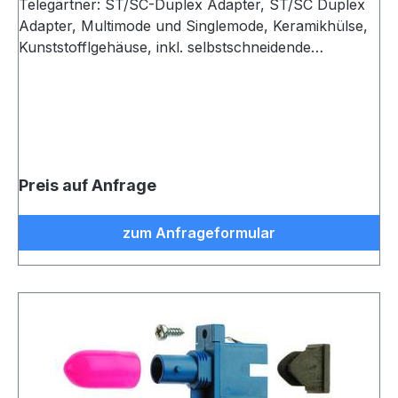
Telegärtner: ST/SC-Duplex Adapter, ST/SC Duplex
Adapter, Multimode und Singlemode, Keramikhülse,
Kunststofflgehäuse, inkl. selbstschneidende
Befestigungsschrauben, Einschnapp- oder
Schraubmontage, Z93, blau (VE 1)
Preis auf Anfrage
zum Anfrageformular