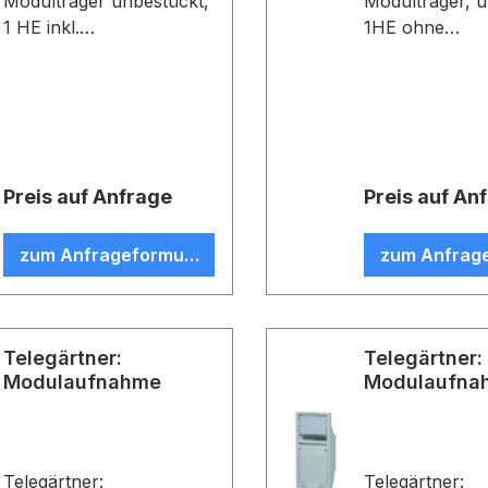
Modulträger unbestückt,
Modulträger, u
1 HE inkl.
1HE ohne
Kabelabfangung, für 24
Kabelabfangun
Module/Kupplungen
Module/Kuppl
ohne Erdungsset (VE 1)
1)
Preis auf Anfrage
Preis auf An
zum Anfrageformular
zum Anfrag
Telegärtner:
Telegärtner:
Modulaufnahme
Modulaufna
Telegärtner:
Telegärtner: