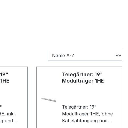
 19"
Telegärtner: 19"
 1HE
Modulträger 1HE
"
Telegärtner: 19"
inkl.
Modulträger 1HE, ohne
ng und
Kabelabfangung und
Erdungs-Set,