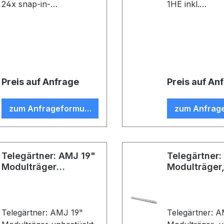
24x snap-in-
1HE inkl.
Modulaufnahmen
Kabelabfangun
staubgeschützt, für 24
Module/Kupplu
Module/Kupplungen inkl.
Erdungs-Set (V
Erdungs-Set (VE1)
Preis auf Anfrage
Preis auf An
zum Anfrageformular
zum Anfrag
Telegärtner: AMJ 19"
Telegärtner:
Modulträger
Modulträger
unbestückt
unbestückt
Telegärtner: AMJ 19"
Telegärtner: 