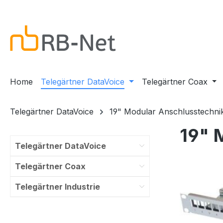
m Hauptinhalt springen
Zur Suche springen
Zur Hauptnavigation springen
Home
Telegärtner DataVoice
Telegärtner Coax
Telegärtner DataVoice
19" Modular Anschlusstechni
19" 
Telegärtner DataVoice
Telegärtner Coax
Telegärtner Industrie