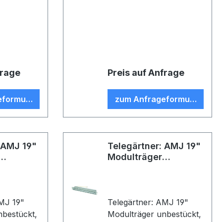
en,
Modulaufnahmen, inkl.
Kabelführung,
ng und
Kabelabfangung und
nbestückt,
Erdungs-Set unbestückt,
UMJ
für 24 AMJ/ UMJ
upplungen,
Module und Kupplungen,
frage
Preis auf Anfrage
au RAL
Träger lichtgrau RAL
aufnahme
7035
eformular
zum Anfrageformular
 AMJ 19"
Telegärtner: AMJ 19"
Modulträger
unbestückt
AMJ 19"
Telegärtner: AMJ 19"
nbestückt,
Modulträger unbestückt,