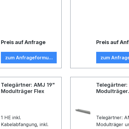
Modulaufnahmen,
Modulaufnahm
Kabelführung,
Kabelführung,
Kabelabfangung und
Kabelabfangu
Erdungs-Set unbestückt,
Erdungs-Set u
für 24 AMJ/ UMJ
für 24 AMJ/ 
Module und Kupplungen,
Module und K
Preis auf Anfrage
Preis auf An
Träger lichtgrau RAL
Träger lichtgr
7035 / Modulaufnahme
7035 / Modul
zum Anfrageformular
zum Anfrag
alpinweiß
schwarz
Telegärtner: AMJ 19"
Telegärtner:
Modulträger Flex
Modulträger
unbestückt
1 HE inkl.
Telegärtner: 
Kabelabfangung, inkl.
Modulträger u