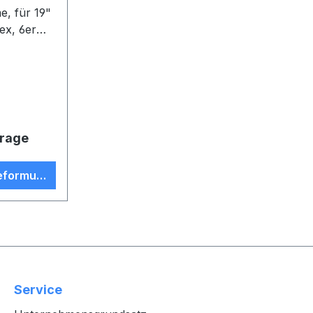
 19"
ex, 6er
frage
eformular
Service