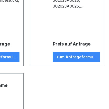
nbestückt,
J02023A0026,
J02023A0025,
g, für 24
J02023A0024,
ungen (VE
J02023A0023, (VE 1)
frage
Preis auf Anfrage
eformular
zum Anfrageformular
hme