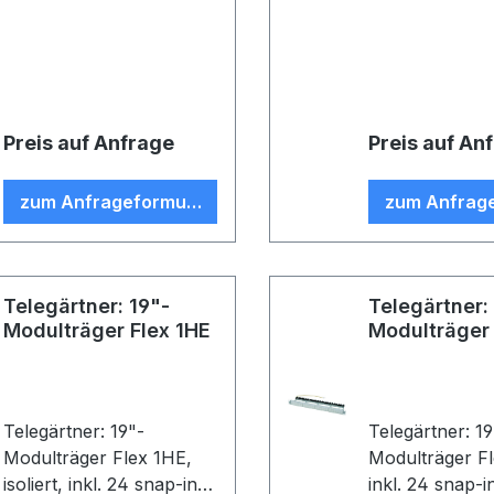
unbestückt, f
UMJ Module 
Kupplungen, 
Preis auf Anfrage
Preis auf An
zum Anfrageformular
zum Anfrag
Telegärtner: 19"-
Telegärtner:
Modulträger Flex 1HE
Modulträger 
Telegärtner: 19"-
Telegärtner: 19
Modulträger Flex 1HE,
Modulträger F
isoliert, inkl. 24 snap-in
inkl. 24 snap-i