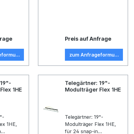
ür 24 AMJ/
unbestückt, für 24 AMJ/
und
UMJ Module und
schwarz
Kupplungen, schwarz
frage
Preis auf Anfrage
eformular
zum Anfrageformular
 19"-
Telegärtner: 19"-
Flex 1HE
Modulträger Flex 1HE
"-
Telegärtner: 19"-
lex 1HE,
Modulträger Flex 1HE,
n
für 24 snap-in