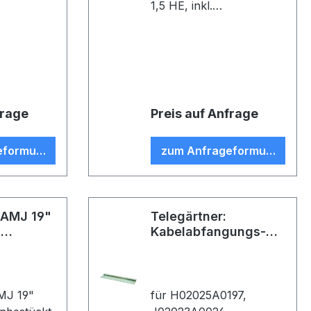
1,5 HE, inkl.
g, für 24
Kabelabfangung zur
ngen inkl.
Aufnahme von 48 AMJ-
E 1)
Module/Kupplungen inkl
Erdungs-Set (VE 1)
frage
Preis auf Anfrage
eformular
zum Anfrageformular
 AMJ 19"
Telegärtner:
,
Kabelabfangungs-
Set
AMJ 19"
für H02025A0197,