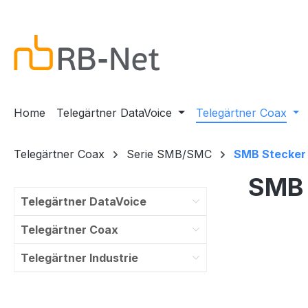
m Hauptinhalt springen
Zur Suche springen
Zur Hauptnavigation springen
Home
Telegärtner DataVoice
Telegärtner Coax
Telegärtner Coax
Serie SMB/SMC
SMB Stecker
SMB 
Telegärtner DataVoice
Telegärtner Coax
Telegärtner Industrie