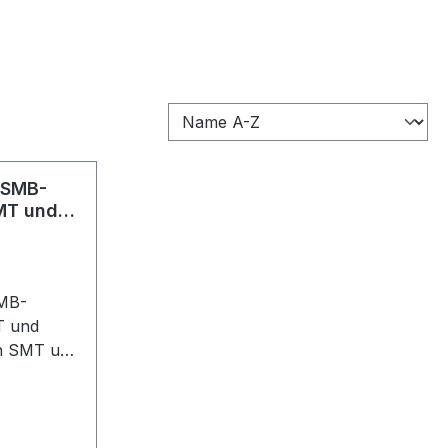
: SMB-
SMT und
SMB-
T und
Z94, Gold
 5)