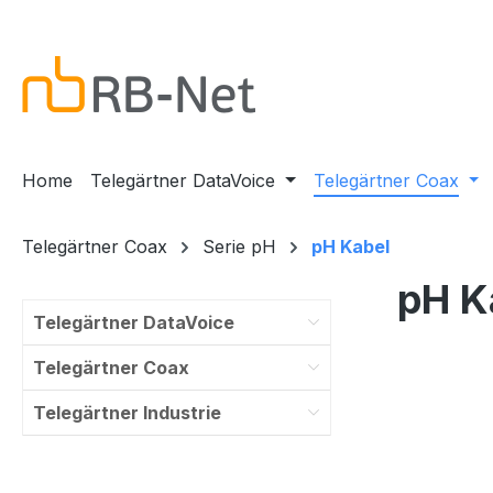
m Hauptinhalt springen
Zur Suche springen
Zur Hauptnavigation springen
Home
Telegärtner DataVoice
Telegärtner Coax
Telegärtner Coax
Serie pH
pH Kabel
pH K
Telegärtner DataVoice
Telegärtner Coax
Telegärtner Industrie