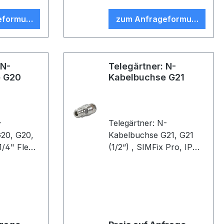
eformular
zum Anfrageformular
 N-
Telegärtner: N-
e G20
Kabelbuchse G21
-
Telegärtner: N-
 G20,
Kabelbuchse G21, G21
(1/2“) , SIMFix Pro, IP
68, B90, (VE 1)