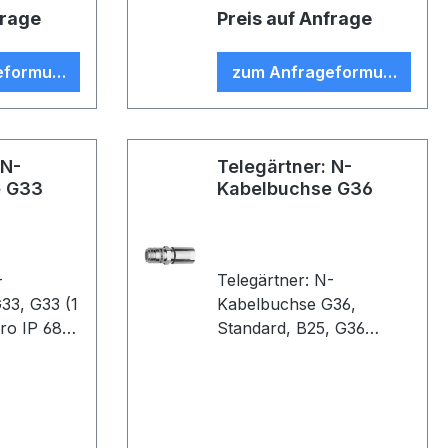
frage
Preis auf Anfrage
eformular
zum Anfrageformular
 N-
Telegärtner: N-
e G33
Kabelbuchse G36
-
Telegärtner: N-
33 (1
Kabelbuchse G36,
ro IP 68,
Standard, B25, G36
(1/4") (VE 1)