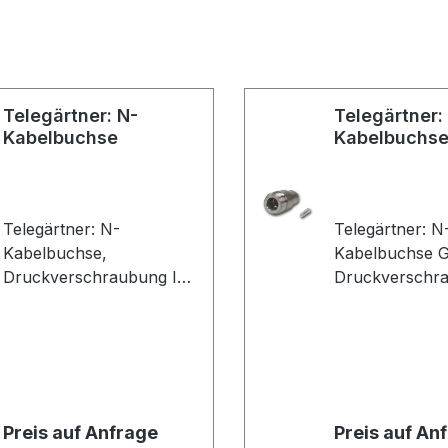
Telegärtner: N-
Telegärtner:
Kabelbuchse
Kabelbuchse
G05
Telegärtner: N-
Telegärtner: N
Kabelbuchse,
Kabelbuchse G
Druckverschraubung IP
Druckverschr
67, B04, RG-213/U, RG-
67, B06, G01 (
214/U, 9880 Belden, UG-
58C/U), G05 (
23/U (VE 1)
223/U), 1.0/2.
Preis auf Anfrage
Preis auf An