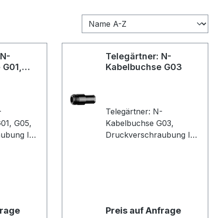
 N-
Telegärtner: N-
 G01,
Kabelbuchse G03
-
Telegärtner: N-
01, G05,
Kabelbuchse G03,
aubung IP
Druckverschraubung IP
RG-
67, B05, G03 (RG-178
RG-
B/U) (VE 1)
95AF (VE 1)
frage
Preis auf Anfrage