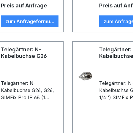
Preis auf Anfrage
Preis auf An
zum Anfrageformular
zum Anfrag
Telegärtner: N-
Telegärtner:
Kabelbuchse G26
Kabelbuchs
Telegärtner: N-
Telegärtner: N
Kabelbuchse G26, G26,
Kabelbuchse G33, G
SIMFix Pro IP 68 (1
1/4'') SIMFix P
5/8''), B81 (VE 1)
B80, (VE1)