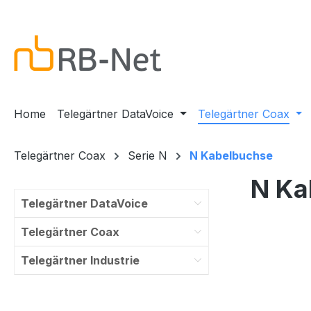
m Hauptinhalt springen
Zur Suche springen
Zur Hauptnavigation springen
Home
Telegärtner DataVoice
Telegärtner Coax
Telegärtner Coax
Serie N
N Kabelbuchse
N Ka
Telegärtner DataVoice
Telegärtner Coax
Telegärtner Industrie