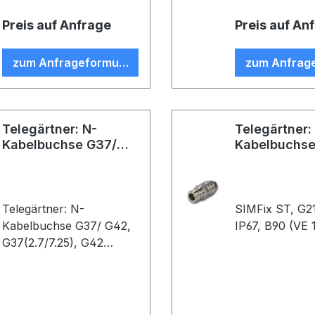
Preis auf Anfrage
Preis auf An
zum Anfrageformular
zum Anfrag
Telegärtner: N-
Telegärtner:
Kabelbuchse G37/
Kabelbuchse
G42
Telegärtner: N-
SIMFix ST, G21
Kabelbuchse G37/ G42,
IP67, B90 (VE 
G37(2.7/7.25), G42
(2.6/7.1), steck/klemm;
Feldmontage-Type; IP67,
B87 (VE 1)