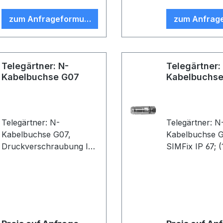
zum Anfrageformular
zum Anfrag
Telegärtner: N-
Telegärtner:
Kabelbuchse G07
Kabelbuchs
Telegärtner: N-
Telegärtner: N
Kabelbuchse G07,
Kabelbuchse G20,
Druckverschraubung IP
SIMFix IP 67; (1/4" Flex),
67, B05, G07 (RG-316/U)
B85 (VP1)
(VE 1)