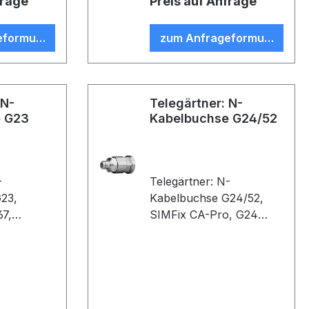
frage
Preis auf Anfrage
eformular
zum Anfrageformular
 N-
Telegärtner: N-
e G23
Kabelbuchse G24/52
-
Telegärtner: N-
23,
Kabelbuchse G24/52,
67,
SIMFix CA-Pro, G24
aubung,
(7/8"), G52 (7/8" Alu),
 FLEX) (VE
IP68, B92 (VE 1)