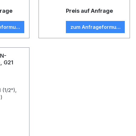
frage
Preis auf Anfrage
eformular
zum Anfrageformular
 N-
, G21
 (1/2"),
1)