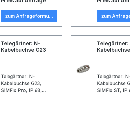
Preis auf Anfrage
Preis auf An
zum Anfrageformular
zum Anfrag
Telegärtner: N-
Telegärtner:
Kabelbuchse G23
Kabelbuchs
Telegärtner: N-
Telegärtner: N
Kabelbuchse G23,
Kabelbuchse G
SIMFix Pro, IP 68,
SIMFix ST, IP 
Druckverschraubung,
Druckverschr
B89, G23 (1/2") (VE 1)
B65, G23 (1/2"
1)