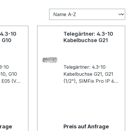
 4.3-10
Telegärtner: 4.3-10
 G10
Kabelbuchse G21
.3-10
Telegärtner: 4.3-10
, G10
Kabelbuchse G21, G21
, E05 (VE
(1/2"), SIMFix Pro IP 68,
B90 ( VE 1 )
frage
Preis auf Anfrage