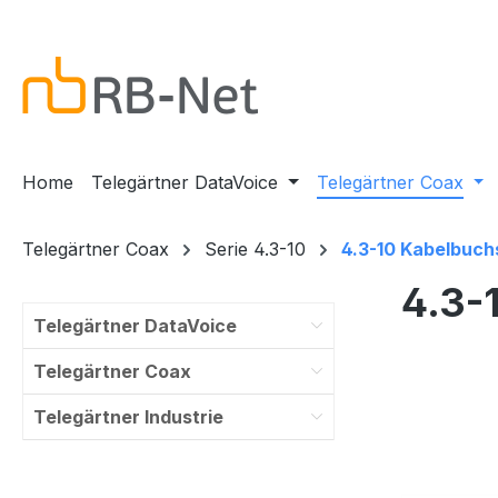
m Hauptinhalt springen
Zur Suche springen
Zur Hauptnavigation springen
Home
Telegärtner DataVoice
Telegärtner Coax
Telegärtner Coax
Serie 4.3-10
4.3-10 Kabelbuch
4.3-
Telegärtner DataVoice
Telegärtner Coax
Telegärtner Industrie