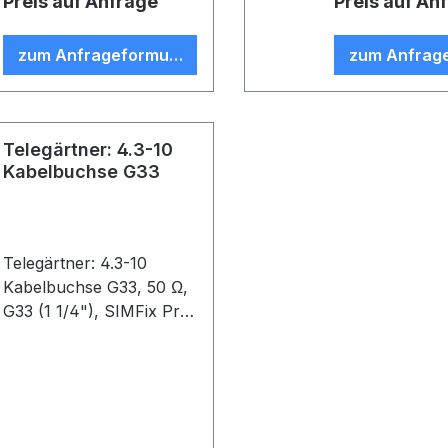
Preis auf Anfrage
Preis auf An
zum Anfrageformular
zum Anfrag
Telegärtner: 4.3-10
Kabelbuchse G33
Telegärtner: 4.3-10
Kabelbuchse G33, 50 Ω,
G33 (1 1/4"), SIMFix Pro,
B80, (VE 1)