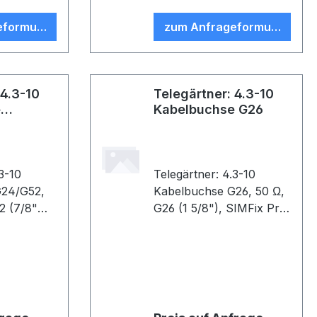
eformular
zum Anfrageformular
 4.3-10
Telegärtner: 4.3-10
e
Kabelbuchse G26
.3-10
Telegärtner: 4.3-10
G24/G52,
Kabelbuchse G26, 50 Ω,
2 (7/8"
G26 (1 5/8"), SIMFix Pro,
CA-Pro
B81 (VE 1)
E 1)