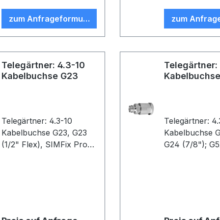
zum Anfrageformular
zum Anfrag
Telegärtner: 4.3-10
Telegärtner:
Kabelbuchse G23
Kabelbuchs
G24/G52
Telegärtner: 4.3-10
Telegärtner: 4
Kabelbuchse G23, G23
Kabelbuchse 
(1/2" Flex), SIMFix Pro
G24 (7/8"); G5
IP68, B89 ( VE1 )
Alu), SIMFix 
IP68, B92 (V