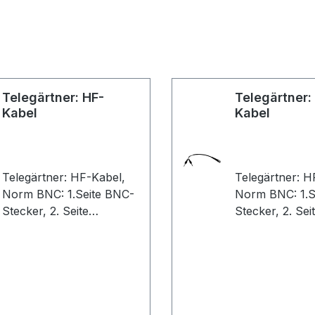
Telegärtner: HF-
Telegärtner:
Kabel
Kabel
Telegärtner: HF-Kabel,
Telegärtner: H
Norm BNC: 1.Seite BNC-
Norm BNC: 1.S
Stecker, 2. Seite
Stecker, 2. Sei
Bananenstecker, 0.5 m
Bananenstecke
(VE lose)
lose)