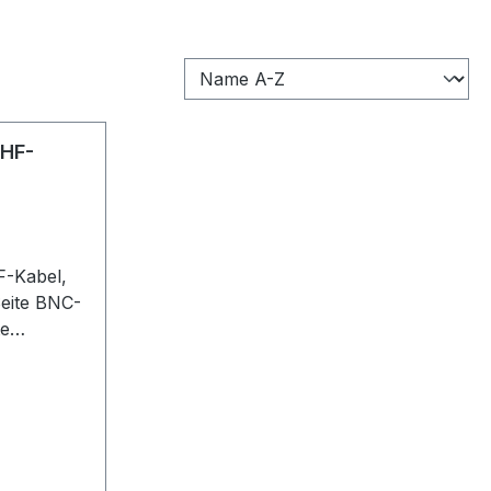
 HF-
F-Kabel,
eite BNC-
te
r, 1 m (VE