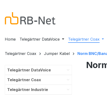
m Hauptinhalt springen
Zur Suche springen
Zur Hauptnavigation springen
Home
Telegärtner DataVoice
Telegärtner Coax
Telegärtner Coax
Jumper Kabel
Norm BNC/Ban
Norm
Telegärtner DataVoice
Telegärtner Coax
Telegärtner Industrie