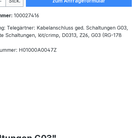
Stck.
zum Anfrageformular
mmer:
100027416
ng:
Telegärtner: Kabelanschluss ged. Schaltungen G03,
te Schaltungen, löt/crimp, D0313, Z26, G03 (RG-178
nummer:
H01000A0047Z