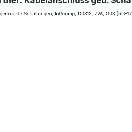
rtner: Kabelanschluss ged. Sch
 gedruckte Schaltungen, löt/crimp, D0313, Z26, G03 (RG-17