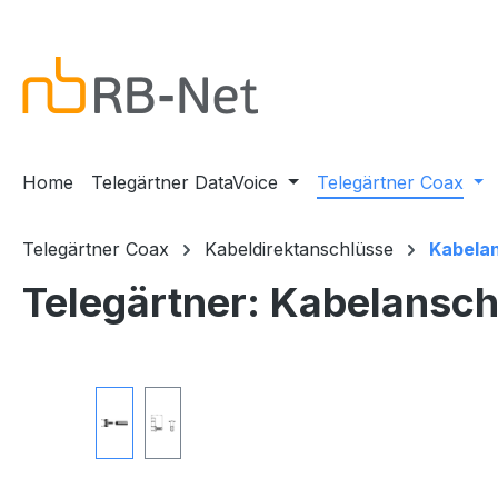
m Hauptinhalt springen
Zur Suche springen
Zur Hauptnavigation springen
Home
Telegärtner DataVoice
Telegärtner Coax
Telegärtner Coax
Kabeldirektanschlüsse
Kabelan
Telegärtner: Kabelansc
Bildergalerie überspringen