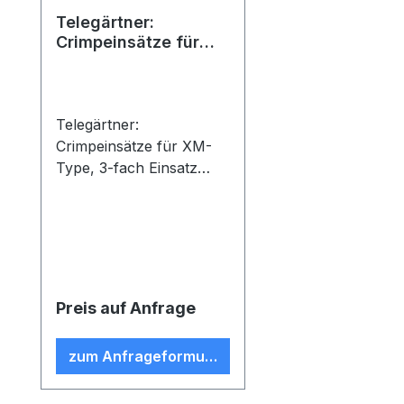
Telegärtner:
Crimpeinsätze für
XM-Type
Telegärtner:
Crimpeinsätze für XM-
Type, 3-fach Einsatz
(HEX 0.80/1.69/2.67) für
RG-178B/U
Preis auf Anfrage
zum Anfrageformular