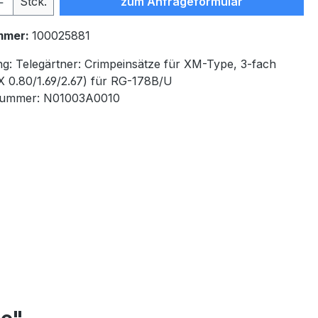
Stck.
zum Anfrageformular
mmer:
100025881
ng:
Telegärtner: Crimpeinsätze für XM-Type, 3-fach
X 0.80/1.69/2.67) für RG-178B/U
nummer:
N01003A0010