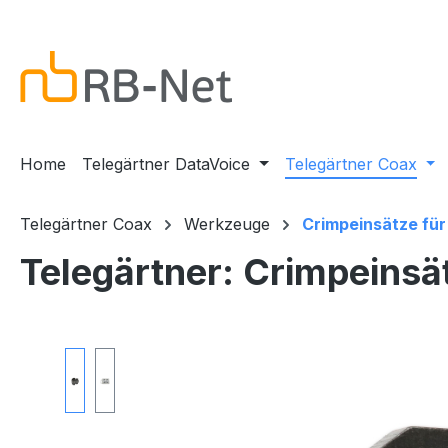
m Hauptinhalt springen
Zur Suche springen
Zur Hauptnavigation springen
Home
Telegärtner DataVoice
Telegärtner Coax
Telegärtner Coax
Werkzeuge
Crimpeinsätze fü
Telegärtner: Crimpeinsä
Bildergalerie überspringen