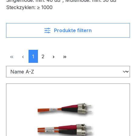
Singlemode: min. 40 dB²; Multimode: min. 30 dB²
Steckzyklen: ≥ 1000
Produkte filtern
Seite
Seite
1
2