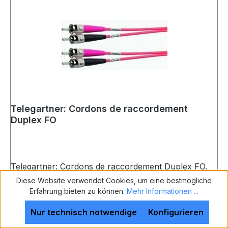
Telegartner: Cordons de raccordement
Duplex FO
Telegartner: Cordons de raccordement Duplex FO,
1./2. côté: 2xST, fibre: 2E9/125 OS2, 10,0m, jaune
Diese Website verwendet Cookies, um eine bestmögliche
(UVC 1)
Erfahrung bieten zu können.
Mehr Informationen ...
Nur technisch notwendige
Konfigurieren